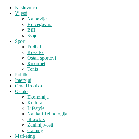
Naslovnica
Vijesti
Najnovije
Hercegovina
BiH
Svijet
Sport
Fudbal
Košarka
Ostali sportovi
Rukomet
Tenis
Politika
Intervjui
Crna Hronika
Ostalo
Ekonomija
Kultura
Lifestyle
Nauka i Tehnologija
Showbiz
Zanimljivosti
Gaming
Marketing