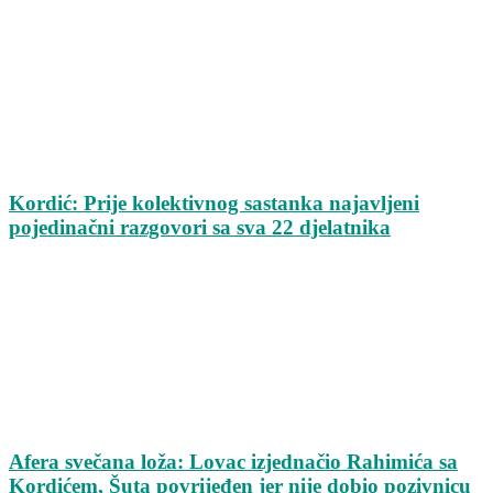
Kordić: Prije kolektivnog sastanka najavljeni
pojedinačni razgovori sa sva 22 djelatnika
Afera svečana loža: Lovac izjednačio Rahimića sa
Kordićem, Šuta povrijeđen jer nije dobio pozivnicu