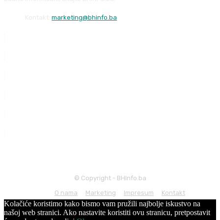
Kontakt:
marketing@bhinfo.ba
© Copyright - BHInfo.ba
O nama
Marketing
Impresum
Kontakt
Kolačiće koristimo kako bismo vam pružili najbolje iskustvo na
našoj web stranici. Ako nastavite koristiti ovu stranicu, pretpostavit