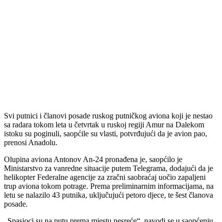
Svi putnici i članovi posade ruskog putničkog aviona koji je nestao
sa radara tokom leta u četvrtak u ruskoj regiji Amur na Dalekom
istoku su poginuli, saopćile su vlasti, potvrđujući da je avion pao,
prenosi Anadolu.
Olupina aviona Antonov An-24 pronađena je, saopćilo je
Ministarstvo za vanredne situacije putem Telegrama, dodajući da je
helikopter Federalne agencije za zračni saobraćaj uočio zapaljeni
trup aviona tokom potrage. Prema preliminarnim informacijama, na
letu se nalazilo 43 putnika, uključujući petoro djece, te šest članova
posade.
„Spasioci su na putu prema mjestu nesreće“, navodi se u saopćenju,