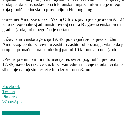
dodajući da je uspostavljena telefonska linija za informacije u regiji
koja graniči s kineskom provincijom Heilongjiang.
Guverner Amurske oblasti Vasilij Orlov izjavio je da je avion An-24
letio iz regionalnog administrativnog centra Blagoveščenska prema
gradu Tynda, prije nego što je nestao.
Državna novinska agencija TASS, pozivajući se na pres-službu
Amurskog centra za civilnu zaštitu i zaštitu od požara, javila je da je
olupina pronađena na planinskoj padini 16 kilometara od Tynde.
„Prema preliminarnim informacijama, svi su poginuli“, prenosi
TASS, navodeći izjave službi za vanredne situacije i dodajući da je
slijetanje na mjesto nesreće bilo izuzetno otežano.
Facebook
Twitter
Pinterest
WhatsApp
VEZANI ČLANCI