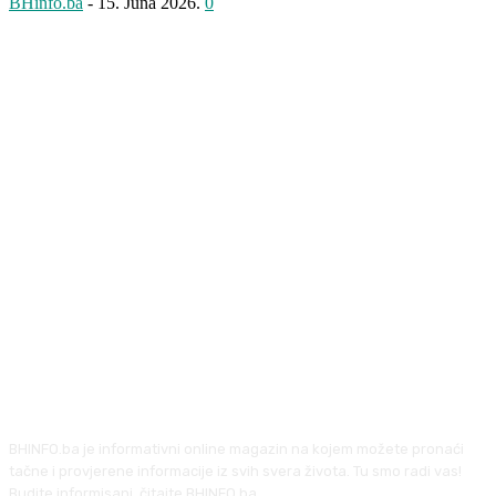
BHinfo.ba
-
15. Juna 2026.
0
BHINFO.ba je informativni online magazin na kojem možete pronaći
tačne i provjerene informacije iz svih svera života. Tu smo radi vas!
Budite informisani, čitajte BHINFO.ba.