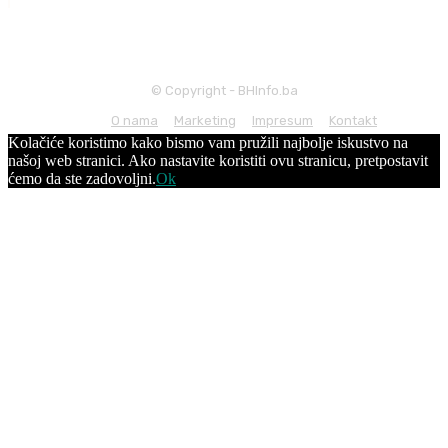
© Copyright - BHInfo.ba
O nama
Marketing
Impresum
Kontakt
Kolačiće koristimo kako bismo vam pružili najbolje iskustvo na
našoj web stranici. Ako nastavite koristiti ovu stranicu, pretpostavit
ćemo da ste zadovoljni.
Ok