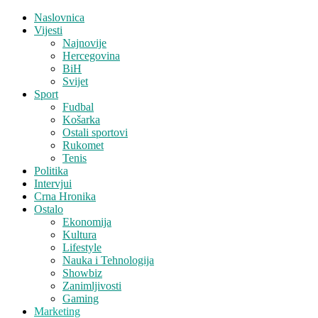
Naslovnica
Vijesti
Najnovije
Hercegovina
BiH
Svijet
Sport
Fudbal
Košarka
Ostali sportovi
Rukomet
Tenis
Politika
Intervjui
Crna Hronika
Ostalo
Ekonomija
Kultura
Lifestyle
Nauka i Tehnologija
Showbiz
Zanimljivosti
Gaming
Marketing