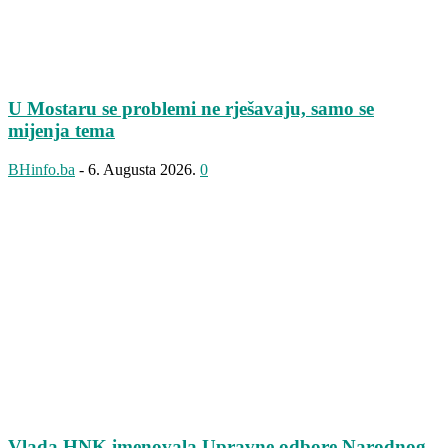
U Mostaru se problemi ne rješavaju, samo se
mijenja tema
BHinfo.ba
-
6. Augusta 2026.
0
Vlada HNK imenovala Upravne odbore Narodnog