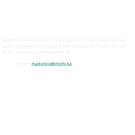
BHINFO.ba je informativni online magazin na kojem možete pronaći
tačne i provjerene informacije iz svih svera života. Tu smo radi vas!
Budite informisani, čitajte BHINFO.ba.
Kontakt:
marketing@bhinfo.ba