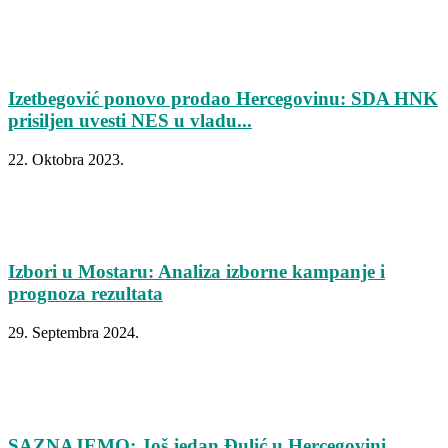
Izetbegović ponovo prodao Hercegovinu: SDA HNK
prisiljen uvesti NES u vladu...
22. Oktobra 2023.
Izbori u Mostaru: Analiza izborne kampanje i
prognoza rezultata
29. Septembra 2024.
SAZNAJEMO: Još jedan Đulić u Hercegovini