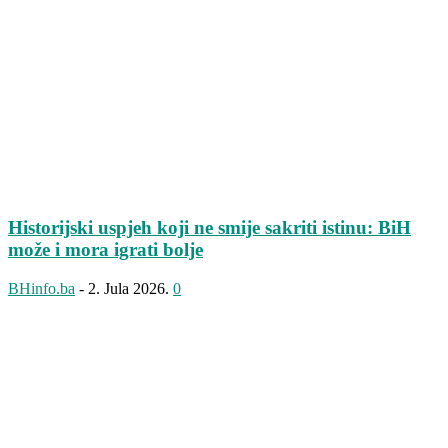
Historijski uspjeh koji ne smije sakriti istinu: BiH
može i mora igrati bolje
BHinfo.ba
-
2. Jula 2026.
0