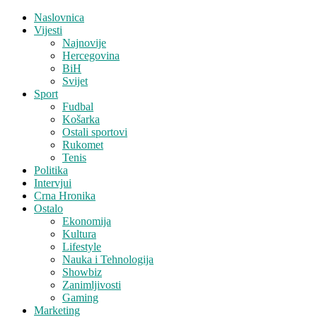
Naslovnica
Vijesti
Najnovije
Hercegovina
BiH
Svijet
Sport
Fudbal
Košarka
Ostali sportovi
Rukomet
Tenis
Politika
Intervjui
Crna Hronika
Ostalo
Ekonomija
Kultura
Lifestyle
Nauka i Tehnologija
Showbiz
Zanimljivosti
Gaming
Marketing