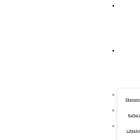
Crna Hro
Ostal
Ekonomi
Kultur
Lifesty