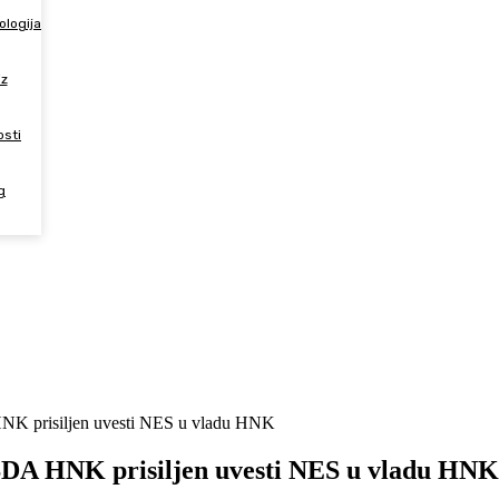
ologija
z
osti
g
ing
NK prisiljen uvesti NES u vladu HNK
SDA HNK prisiljen uvesti NES u vladu HNK