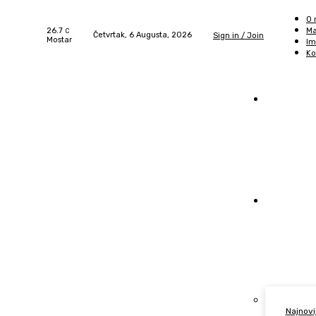
O
26.7
Ma
C
Četvrtak, 6 Augusta, 2026
Sign in / Join
Mostar
Im
Ko
Naslovn
Vijest
Najnovi