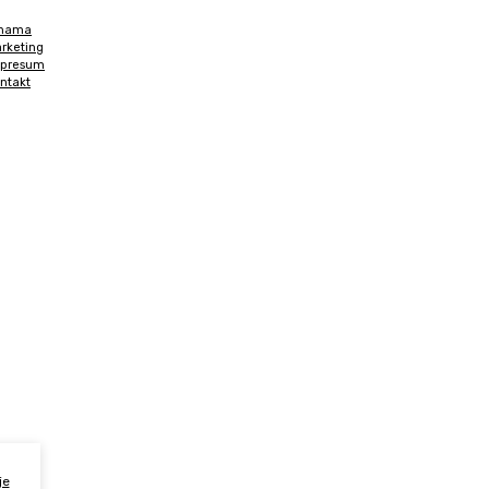
 nama
rketing
presum
ntakt
ica
i
je