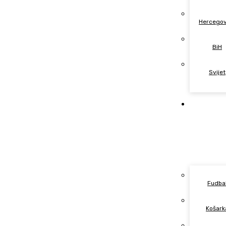
Hercegov
BiH
Svijet
Spor
Fudba
Košark