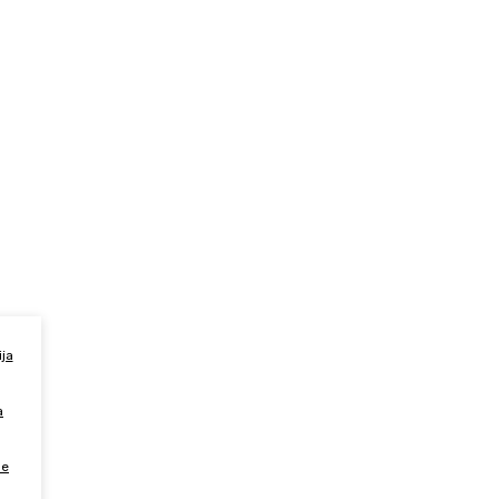
nika
o
ja
a
le