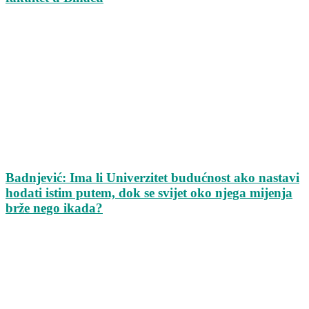
Badnjević: Ima li Univerzitet budućnost ako nastavi
hodati istim putem, dok se svijet oko njega mijenja
brže nego ikada?