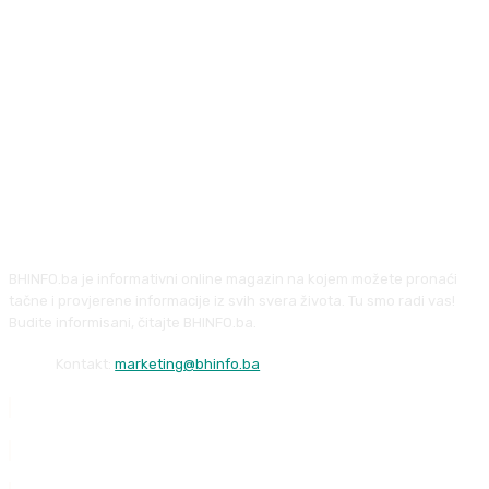
BHINFO.ba je informativni online magazin na kojem možete pronaći
tačne i provjerene informacije iz svih svera života. Tu smo radi vas!
Budite informisani, čitajte BHINFO.ba.
Kontakt:
marketing@bhinfo.ba