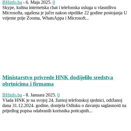
BHinfo.ba
-
6. Maja 2025.
0
Skype, kultna internetska chat i telefonska usluga u vlasništvu
Microsofta, ugašena je jučer nakon otprilike 22 godine postojanja U
vrijeme prije Zooma, WhatsAppa i Microsoft...
Ministarstvo privrede HNK dodijelilo sredstva
obrtnicima i firmama
BHinfo.ba
-
8. Januara 2025.
0
Vlada HNK je na svojoj 24. žurnoj telefonskoj sjednici, održanoj
dana 31.12.2024. godine, donijela Odluku o davanju saglasnosti na
prijedlog popisa odabranih korisnika poticajnih...