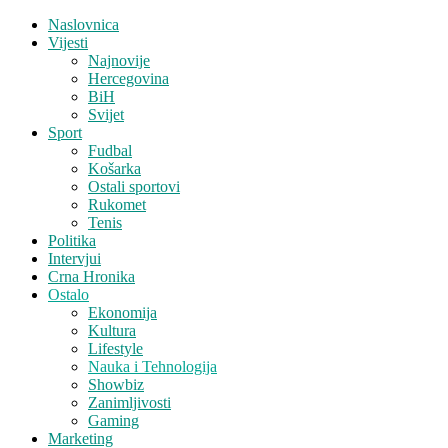
Naslovnica
Vijesti
Najnovije
Hercegovina
BiH
Svijet
Sport
Fudbal
Košarka
Ostali sportovi
Rukomet
Tenis
Politika
Intervjui
Crna Hronika
Ostalo
Ekonomija
Kultura
Lifestyle
Nauka i Tehnologija
Showbiz
Zanimljivosti
Gaming
Marketing