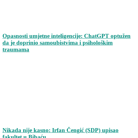
Opasnosti umjetne inteligencije: ChatGPT optužen
da je doprinio samoubistvima i psihološkim
traumama
Nikada nije kasno: Irfan Čengić (SDP) upisao
fakultet u Bihaću