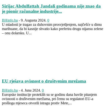
Sirijac Abdulfattah Jandali godinama nije znao da
je pionir računalne industrije...
BHinfo.ba
-
9. Augusta 2024.
0
U mladosti je tragao za duhovnim prosvjetljenjem, najčešće u dimu
marihuane, da bi kasnije shvatio kako preferira drugu nijansu zelene
– onu dolarsku. U...
EU rješava ovisnost o društvenim mrežama
BHinfo.ba
-
4. Juna 2024.
0
Europske institucije proteklih su se godinu dana bavile pitanjem
ovisnosti o društvenim mrežama, pri čemu su regulatori EU-a
prošloga mjeseca otvorili istragu protiv Mete,...