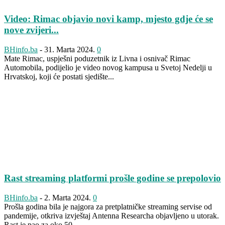
Video: Rimac objavio novi kamp, mjesto gdje će se
nove zvijeri...
BHinfo.ba
-
31. Marta 2024.
0
Mate Rimac, uspješni poduzetnik iz Livna i osnivač Rimac
Automobila, podijelio je video novog kampusa u Svetoj Nedelji u
Hrvatskoj, koji će postati sjedište...
Rast streaming platformi prošle godine se prepolovio
BHinfo.ba
-
2. Marta 2024.
0
Prošla godina bila je najgora za pretplatničke streaming servise od
pandemije, otkriva izvještaj Antenna Researcha objavljeno u utorak.
Rast je pao za oko 50...