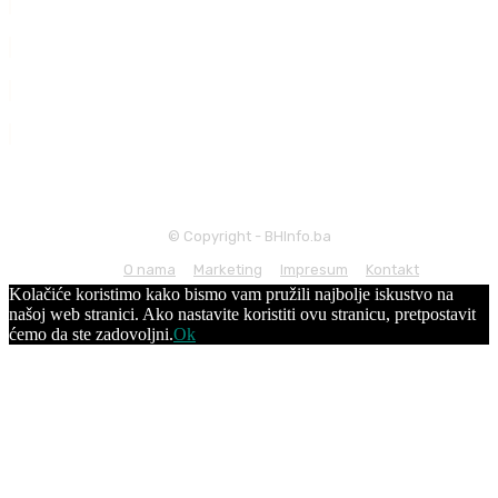
© Copyright - BHInfo.ba
O nama
Marketing
Impresum
Kontakt
Kolačiće koristimo kako bismo vam pružili najbolje iskustvo na
našoj web stranici. Ako nastavite koristiti ovu stranicu, pretpostavit
ćemo da ste zadovoljni.
Ok