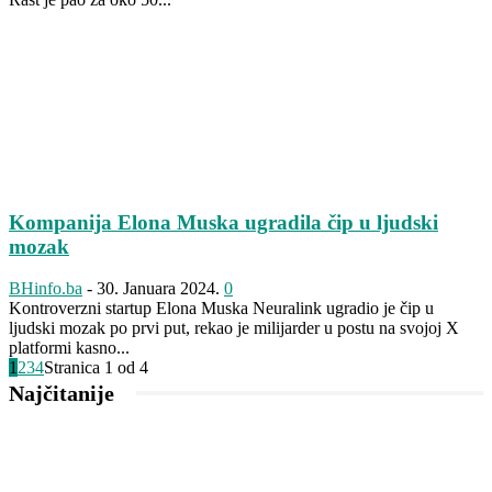
Kompanija Elona Muska ugradila čip u ljudski
mozak
BHinfo.ba
-
30. Januara 2024.
0
Kontroverzni startup Elona Muska Neuralink ugradio je čip u
ljudski mozak po prvi put, rekao je milijarder u postu na svojoj X
platformi kasno...
1
2
3
4
Stranica 1 od 4
Najčitanije