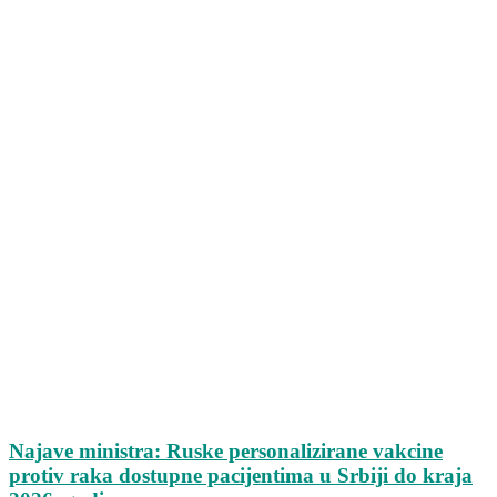
Najave ministra: Ruske personalizirane vakcine
protiv raka dostupne pacijentima u Srbiji do kraja