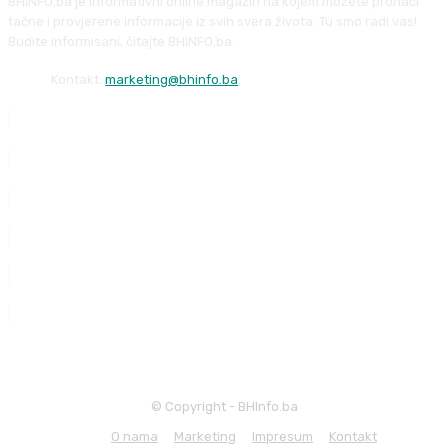
BHINFO.ba je informativni online magazin na kojem možete pronaći
tačne i provjerene informacije iz svih svera života. Tu smo radi vas!
Budite informisani, čitajte BHINFO.ba.
Kontakt:
marketing@bhinfo.ba
© Copyright - BHInfo.ba
O nama
Marketing
Impresum
Kontakt