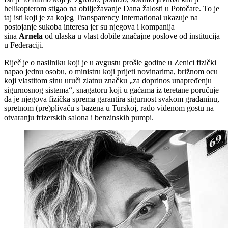
helikopterom stigao na obilježavanje Dana žalosti u Potočare. To je
taj isti koji je za kojeg Transparency International ukazuje na
postojanje sukoba interesa jer su njegova i kompanija
sina
Arnela
od ulaska u vlast dobile značajne poslove od institucija
u Federaciji.
Riječ je o nasilniku koji je u avgustu prošle godine u Zenici fizički
napao jednu osobu, o ministru koji prijeti novinarima, brižnom ocu
koji vlastitom sinu uruči zlatnu značku „za doprinos unapređenju
sigurnosnog sistema“, snagatoru koji u gaćama iz teretane poručuje
da je njegova fizička sprema garantira sigurnost svakom građaninu,
spretnom (pre)plivaču s bazena u Turskoj, rado viđenom gostu na
otvaranju frizerskih salona i benzinskih pumpi.