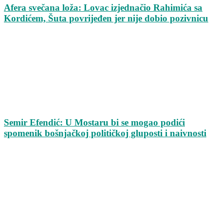
Afera svečana loža: Lovac izjednačio Rahimića sa
Kordićem, Šuta povrijeđen jer nije dobio pozivnicu
Semir Efendić: U Mostaru bi se mogao podići
spomenik bošnjačkoj političkoj gluposti i naivnosti