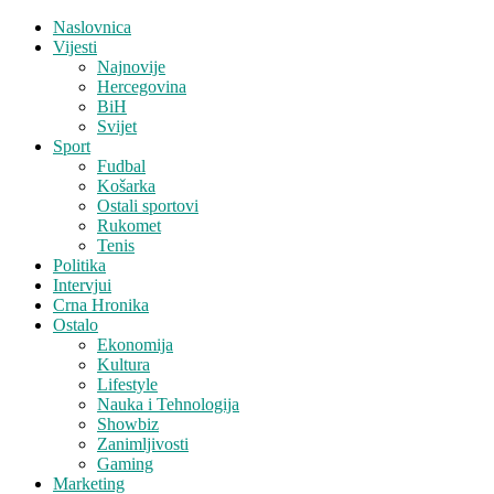
Naslovnica
Vijesti
Najnovije
Hercegovina
BiH
Svijet
Sport
Fudbal
Košarka
Ostali sportovi
Rukomet
Tenis
Politika
Intervjui
Crna Hronika
Ostalo
Ekonomija
Kultura
Lifestyle
Nauka i Tehnologija
Showbiz
Zanimljivosti
Gaming
Marketing