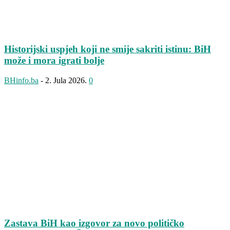
Historijski uspjeh koji ne smije sakriti istinu: BiH
može i mora igrati bolje
BHinfo.ba
-
2. Jula 2026.
0
Zastava BiH kao izgovor za novo političko