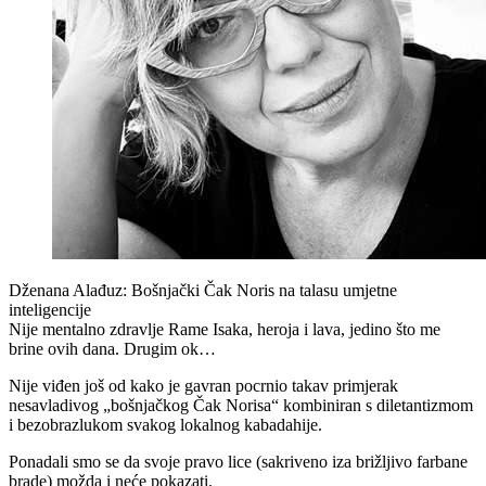
Dženana Alađuz: Bošnjački Čak Noris na talasu umjetne
inteligencije
Nije mentalno zdravlje Rame Isaka, heroja i lava, jedino što me
brine ovih dana. Drugim ok…
Nije viđen još od kako je gavran pocrnio takav primjerak
nesavladivog „bošnjačkog Čak Norisa“ kombiniran s diletantizmom
i bezobrazlukom svakog lokalnog kabadahije.
Ponadali smo se da svoje pravo lice (sakriveno iza brižljivo farbane
brade) možda i neće pokazati.