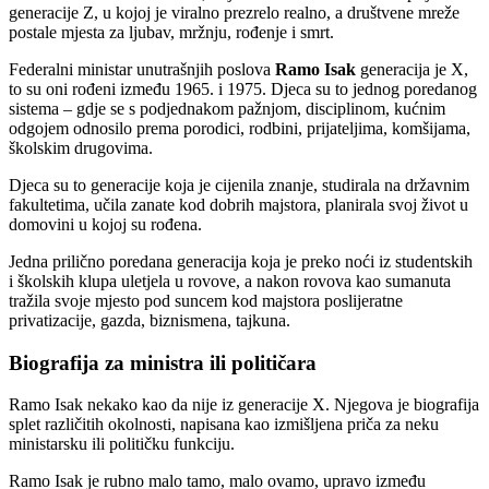
generacije Z, u kojoj je viralno prezrelo realno, a društvene mreže
postale mjesta za ljubav, mržnju, rođenje i smrt.
Federalni ministar unutrašnjih poslova
Ramo Isak
generacija je X,
to su oni rođeni između 1965. i 1975. Djeca su to jednog poredanog
sistema – gdje se s podjednakom pažnjom, disciplinom, kućnim
odgojem odnosilo prema porodici, rodbini, prijateljima, komšijama,
školskim drugovima.
Djeca su to generacije koja je cijenila znanje, studirala na državnim
fakultetima, učila zanate kod dobrih majstora, planirala svoj život u
domovini u kojoj su rođena.
Jedna prilično poredana generacija koja je preko noći iz studentskih
i školskih klupa uletjela u rovove, a nakon rovova kao sumanuta
tražila svoje mjesto pod suncem kod majstora poslijeratne
privatizacije, gazda, biznismena, tajkuna.
Biografija za ministra ili političara
Ramo Isak nekako kao da nije iz generacije X. Njegova je biografija
splet različitih okolnosti, napisana kao izmišljena priča za neku
ministarsku ili političku funkciju.
Ramo Isak je rubno malo tamo, malo ovamo, upravo između