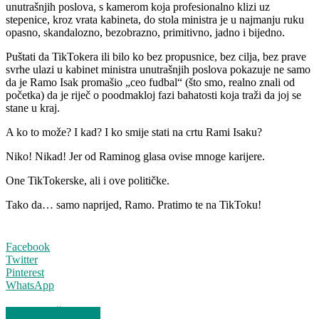
unutrašnjih poslova, s kamerom koja profesionalno klizi uz
stepenice, kroz vrata kabineta, do stola ministra je u najmanju ruku
opasno, skandalozno, bezobrazno, primitivno, jadno i bijedno.
Puštati da TikTokera ili bilo ko bez propusnice, bez cilja, bez prave
svrhe ulazi u kabinet ministra unutrašnjih poslova pokazuje ne samo
da je Ramo Isak promašio „ceo fudbal“ (što smo, realno znali od
početka) da je riječ o poodmakloj fazi bahatosti koja traži da joj se
stane u kraj.
A ko to može? I kad? I ko smije stati na crtu Rami Isaku?
Niko! Nikad! Jer od Raminog glasa ovise mnoge karijere.
One TikTokerske, ali i ove političke.
Tako da… samo naprijed, Ramo. Pratimo te na TikToku!
Facebook
Twitter
Pinterest
WhatsApp
VEZANI ČLANCI