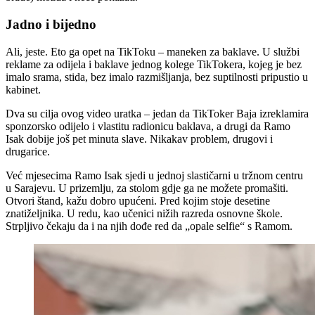
Jadno i bijedno
Ali, jeste. Eto ga opet na TikToku – maneken za baklave. U službi
reklame za odijela i baklave jednog kolege TikTokera, kojeg je bez
imalo srama, stida, bez imalo razmišljanja, bez suptilnosti pripustio u
kabinet.
Dva su cilja ovog video uratka – jedan da TikToker Baja izreklamira
sponzorsko odijelo i vlastitu radionicu baklava, a drugi da Ramo
Isak dobije još pet minuta slave. Nikakav problem, drugovi i
drugarice.
Već mjesecima Ramo Isak sjedi u jednoj slastičarni u tržnom centru
u Sarajevu. U prizemlju, za stolom gdje ga ne možete promašiti.
Otvori štand, kažu dobro upućeni. Pred kojim stoje desetine
znatiželjnika. U redu, kao učenici nižih razreda osnovne škole.
Strpljivo čekaju da i na njih dođe red da „opale selfie“ s Ramom.